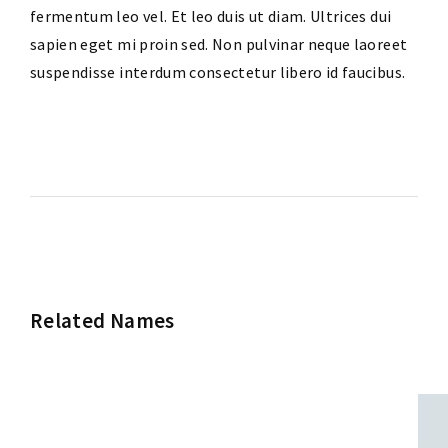
fermentum leo vel. Et leo duis ut diam. Ultrices dui
sapien eget mi proin sed. Non pulvinar neque laoreet
suspendisse interdum consectetur libero id faucibus.
Related Names
Susan July Urban
Art Director
Film Editor
Musician