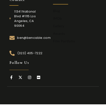
Blog
11341 National
Blvd #1115 Los
IMDb
Angeles, CA
90064
Gallery
Awards
ben@bencable.com
Film Portfolio
(323) 405-7222
Follow Us