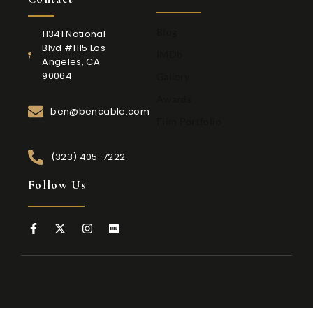
Blog
11341 National
Blvd #1115 Los
IMDb
Angeles, CA
90064
Gallery
Awards
ben@bencable.com
Film Portfolio
(323) 405-7222
Follow Us