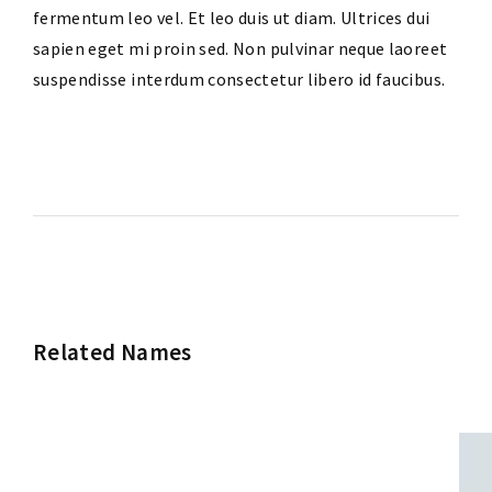
fermentum leo vel. Et leo duis ut diam. Ultrices dui
sapien eget mi proin sed. Non pulvinar neque laoreet
suspendisse interdum consectetur libero id faucibus.
Related Names
Susan July Urban
Art Director
Film Editor
Musician